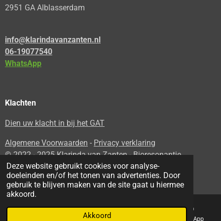
2951 GA Alblasserdam
info@klarindavanzanten.nl
06-19077540
WhatsApp
Klachten
Dien uw klacht in bij het GAT
Algemene Voorwaarden
-
Privacy verklaring
© 2022 - 2025 Klarinda van Zanten - Bioresonantie,
Deze website gebruikt cookies voor analyse-
Geluidstherapy en Healing.
doeleinden en/of het tonen van advertenties. Door
Powered by
JouwWeb
gebruik te blijven maken van de site gaat u hiermee
akkoord.
Akkoord
E-mailadres
Kaart
Facebook
WhatsApp