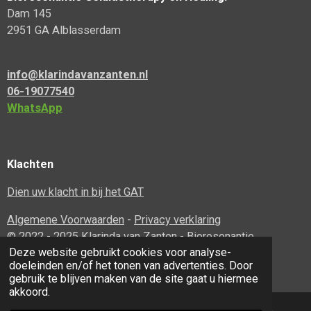
Dam 145
2951 GA Alblasserdam
info@klarindavanzanten.nl
06-19077540
WhatsApp
Klachten
Dien uw klacht in bij het GAT
Algemene Voorwaarden
-
Privacy verklaring
© 2022 - 2025 Klarinda van Zanten - Bioresonantie,
Deze website gebruikt cookies voor analyse-
Geluidstherapy en Healing.
doeleinden en/of het tonen van advertenties. Door
Powered by
JouwWeb
gebruik te blijven maken van de site gaat u hiermee
akkoord.