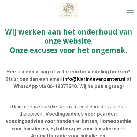
Ga
direct
naar
de
Wij werken aan het onderhoud van
hoofdinhoud
onze website.
Onze excuses voor het ongemak.
Heeft u een vraag of wilt u een behandeling boeken?
Stuur ons dan een email
info@klarindavanzanten.nl
of
WhatsApp via 06-19077540. Wij helpen u graag!
U kunt met uw huisdier bij mij terecht voor de volgende
therapieën :
Voedingsadvies voor paarden
,
voedingsadvies voor honden
en
katten
,
Homeopathie
voor huisdieren
,
Fytotherapie voor huisdieren
en
Aromatherapie voor huisdieren
.