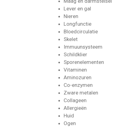
Maag
en d
armstelsel
Lever
en
gal
Nieren
Longfunctie
Bloedcirculatie
Skelet
Immuunsysteem
Schildklier
Sporenelementen
Vitamine
n
Aminozuren
Co-enzymen
Zwa
re
metalen
Collageen
Allergieën
Huid
Ogen